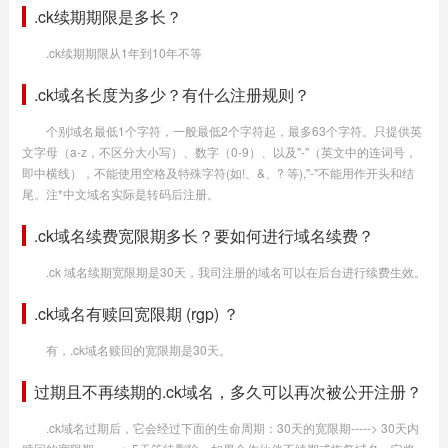
.ck续期期限是多长？
.ck续期期限从1年到10年不等
.ck域名长度为多少？有什么注册规则？
个别域名最低1个字符，一般最低2个字符起，最多63个字符。只提供英
文字母（a-z，不区分大小写）、数字（0-9）、以及"-"（英文中的连词号，
即中横线），不能使用空格及特殊字符(如!、&、? 等),"-"不能用作开头和结
尾。注*中文域名实际是转码后注册。
.ck域名续费宽限期多长？要如何进行域名续费？
.ck 域名续期宽限期是30天，我司注册的域名可以在后台进行续费生效。
.ck域名有赎回宽限期 (rgp) ？
有，.ck域名赎回的宽限期是30天。
过期且不再续期的.ck域名，多久可以再次被公开注册？
.ck域名过期后，它会经过下面的生命周期：30天的宽限期-----> 30天内