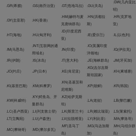
.GW(几内亚比
.GR(希腊)
.GS(南乔治亚)
.GT(危地马拉)
.GU(关岛)
绍)
.HM(赫特与麦
.HN(洪都拉
.HR(克罗地
.GY(圭亚那)
.HK(香港)
克唐纳群岛)
斯)
亚)
.ID(印度尼西
.HT(海地)
.HU(匈牙利)
.IE(爱尔兰)
.IL(以色列)
亚)
.INT(互联网的通
.IO(英属印度
.IM(马恩岛)
.IN(印度)
.IQ(伊拉克)
用域名)
洋领地)
.IR(伊朗)
.IS(冰岛)
.IT(意大利)
.JE(海峡群岛)
.JM(牙买加)
.KG(吉尔吉斯
.JO(约旦)
.JP(日本)
.KE(肯尼亚)
.KH(柬埔寨)
斯坦国家)
.KN(圣基茨和
.KI(基里巴斯)
.KM(科摩罗)
.KP(朝鲜)
.KR(韩国)
尼维斯)
.KY(鳄鱼岛、开
.KZ(哈萨克斯
.KW(科威特)
.LA(老挝)
.LB(黎巴嫩)
曼群岛)
坦)
.LC(圣卢西亚)
.LI(列支敦士登)
.LK(斯里兰卡)
.LR(赖比瑞亚)
.LS(莱索托)
.LT(立陶宛)
.LU(卢森堡)
.LV(拉脱维亚)
.LY(利比亚)
.MA(摩洛哥)
.MF(圣马丁
.MG(马达加斯
.MH(马绍尔群
.MC(摩纳哥)
.MD(摩尔多瓦)
岛)
加)
岛)