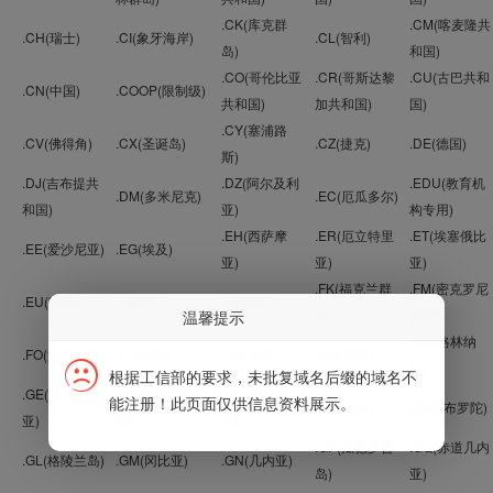
.CK(库克群
.CM(喀麦隆共
.CH(瑞士)
.CI(象牙海岸)
.CL(智利)
岛)
和国)
.CO(哥伦比亚
.CR(哥斯达黎
.CU(古巴共和
.CN(中国)
.COOP(限制级)
共和国)
加共和国)
国)
.CY(塞浦路
.CV(佛得角)
.CX(圣诞岛)
.CZ(捷克)
.DE(德国)
斯)
.DJ(吉布提共
.DZ(阿尔及利
.EDU(教育机
.DM(多米尼克)
.EC(厄瓜多尔)
和国)
亚)
构专用)
.EH(西萨摩
.ER(厄立特里
.ET(埃塞俄比
.EE(爱沙尼亚)
.EG(埃及)
亚)
亚)
亚)
.FK(福克兰群
.FM(密克罗尼
.EU(欧盟)
.FI(芬兰)
.FJ(斐济)
岛)
西亚)
温馨提示
.GD(格林纳
.FO(法罗群岛)
.FR(法国)
.GA(加蓬)
.GB(英国)
达)
根据工信部的要求，未批复域名后缀的域名不
.GE(格鲁吉
.GF(法属圭亚
.GG(格恩西
能注册！此页面仅供信息资料展示。
.GH(加纳)
.GI(直布罗陀)
亚)
那)
岛)
.GP(瓜德罗普
.GQ(赤道几内
.GL(格陵兰岛)
.GM(冈比亚)
.GN(几内亚)
岛)
亚)