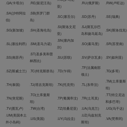
.QA(卡塔尔)
.RE(留尼汪岛)
.RU(俄罗斯)
.RW(卢旺达)
亚)
.SA(沙特阿拉
.SB(所罗门群
.SC(塞舌尔)
.SD(苏丹)
.SE(瑞典)
伯)
岛)
.SI(斯洛文尼
.SJ(斯瓦尔巴
.SG(新加坡)
.SH(圣海伦岛)
.SK(斯洛伐克)
亚)
岛和扬马延岛)
.SN(塞内加
.SL(塞拉利昂)
.SM(圣马力诺)
.SO(索马里)
.SR(苏里南)
尔)
.ST(圣多美和普
.SS(南苏丹)
.SU(苏联)
.SV(萨尔瓦多)
.SY(叙利亚)
林西比)
.TF(法属南部
.SZ(斯威士兰)
.TC(特克斯群岛)
.TD(乍得)
.TG(多哥)
领土)
.TM(土库曼斯
.TH(泰国)
.TJ(塔吉克斯坦)
.TK(托克劳)
.TL(东帝汶)
坦)
.TO(土库曼斯
.TT(特立尼达
.TN(突尼斯)
.TP(葡属帝汶)
.TR(土耳其)
坦)
和多巴哥)
.TV(图瓦卢)
.TW(台湾)
.TZ(坦桑尼亚)
.UA(乌克兰)
.UG(乌干达)
.UM(美国本土
.UZ(乌兹别克
.US(美国)
.UY(乌拉圭)
.VA(梵蒂冈)
外小岛屿)
斯坦)