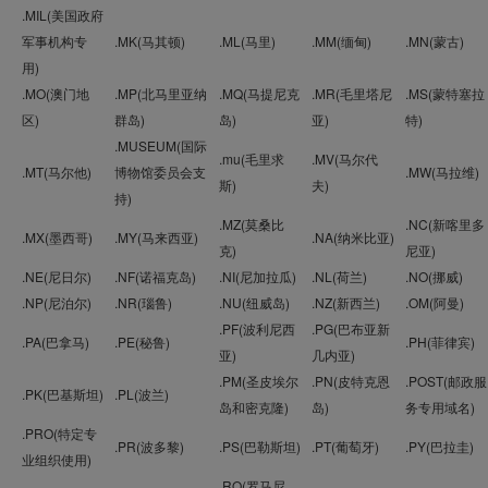
.MIL(美国政府
军事机构专
.MK(马其顿)
.ML(马里)
.MM(缅甸)
.MN(蒙古)
用)
.MO(澳门地
.MP(北马里亚纳
.MQ(马提尼克
.MR(毛里塔尼
.MS(蒙特塞拉
区)
群岛)
岛)
亚)
特)
.MUSEUM(国际
.mu(毛里求
.MV(马尔代
.MT(马尔他)
博物馆委员会支
.MW(马拉维)
斯)
夫)
持)
.MZ(莫桑比
.NC(新喀里多
.MX(墨西哥)
.MY(马来西亚)
.NA(纳米比亚)
克)
尼亚)
.NE(尼日尔)
.NF(诺福克岛)
.NI(尼加拉瓜)
.NL(荷兰)
.NO(挪威)
.NP(尼泊尔)
.NR(瑙鲁)
.NU(纽威岛)
.NZ(新西兰)
.OM(阿曼)
.PF(波利尼西
.PG(巴布亚新
.PA(巴拿马)
.PE(秘鲁)
.PH(菲律宾)
亚)
几内亚)
.PM(圣皮埃尔
.PN(皮特克恩
.POST(邮政服
.PK(巴基斯坦)
.PL(波兰)
岛和密克隆)
岛)
务专用域名)
.PRO(特定专
.PR(波多黎)
.PS(巴勒斯坦)
.PT(葡萄牙)
.PY(巴拉圭)
业组织使用)
.RO(罗马尼