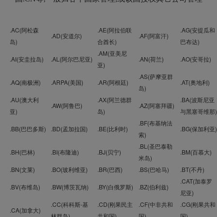
.AC(阿松森
.AE(阿拉伯联
.AG(安提瓜和
.AD(安道尔)
.AF(阿富汗)
岛)
合酋长)
巴布达)
.AM(亚美尼
.AI(安圭拉岛)
.AL(阿尔巴尼亚)
.AN(荷兰)
.AO(安哥拉)
亚)
.AS(萨摩亚群
.AQ(南极洲)
.ARPA(美国)
.AR(阿根廷)
.AT(奥地利)
岛)
.AU(澳大利
.AX(阿兰德群
.BA(波斯尼亚
.AW(阿鲁巴)
.AZ(阿塞拜疆)
亚)
岛)
与黑塞哥维那)
.BF(布基纳法
.BB(巴巴多斯)
.BD(孟加拉国)
.BE(比利时)
.BG(保加利亚)
索)
.BL(圣巴泰勒
.BH(巴林)
.BI(布隆迪)
.BJ(贝宁)
.BM(百慕大)
米岛)
.BN(文莱)
.BO(玻利维亚)
.BR(巴西)
.BS(巴哈马)
.BT(不丹)
.CAT(加泰罗
.BV(布维岛)
.BW(博茨瓦纳)
.BY(白俄罗斯)
.BZ(伯利兹)
尼亚)
.CC(科科斯-基
.CD(刚果民主
.CF(中非共和
.CG(刚果共和
.CA(加拿大)
林群岛)
共和国)
国)
国)