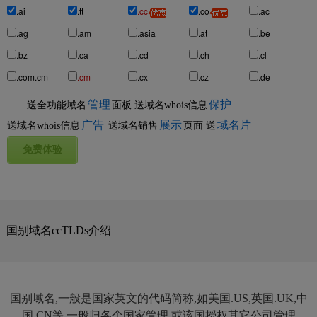
.ai
.tt
.cc
.co
.ac
.ag
.am
.asia
.at
.be
.bz
.ca
.cd
.ch
.cl
.com.cm
.cm
.cx
.cz
.de
管理
保护
送全功能域名
面板
送域名whois信息
广告
展示
域名片
送域名whois信息
送域名销售
页面
送
国别域名ccTLDs介绍
国别域名,一般是国家英文的代码简称,如美国.US,英国.UK,中
国.CN等,一般归各个国家管理,或该国授权其它公司管理