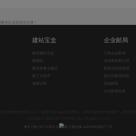
期限等以实际情况为准！
建站宝盒
企业邮局
购买建站宝盒
订购企业邮局
微网站
全球商务邮介绍
购买套餐送建站
购买空间送邮局
第三方程序
我们的邮局优势
免费试用
定制邮局
企业邮局登录
当先网络技术有限公司 © 版权所有 本站程序界面、源代码受相关法律保护，未经授
Copyright © 2008-2016 10000idc.com. All rights reserved
粤ICP备13075530号-8
粤公网安备 44030602000271号