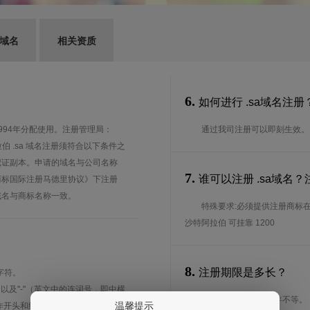
G域名
相关资质
6.
如何进行 .sa域名注册
1994年分配使用。注册管理局：
通过我司注册可以即刻生效。
.sa 沙特阿拉伯 .sa 域名注册须符合以下条件之
记证副本。申请的域名与公司名称
7.
谁可以注册 .sa域名
商标国际注册马德里协议》下注册
域名与商标名称一致。
特殊要求:必须提供注册商标
沙特阿拉伯 可挂靠 1200
8.
注册期限是多长？
字符。
、以及"-"（英文中的连词号，即中横
注册期限从1年到10年不等。
温馨提示
能用作开头和结尾。注*中文域名实际是