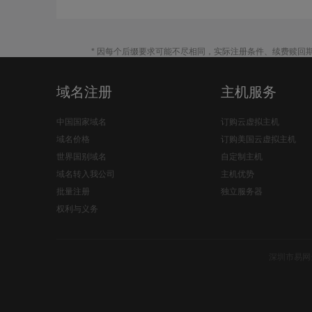
* 因每个后缀要求可能不尽相同，实际注册条件、续费赎回
域名注册
主机服务
中国国家域名
订购云虚拟主机
域名价格
订购美国云虚拟主机
世界国别域名
自定制主机
域名转入我公司
主机优势
批量注册
独立服务器
权利与义务
深圳市易网