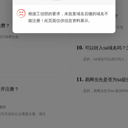
根据工信部的要求，未批复域名后缀的域名不
9.
续期期限是多长？
能注册！此页面仅供信息资料展示。
续费？
续期期限从1年到10年不等
进行续费生效。
10.
可以转入sa域名吗？
是的，sa域名可以进行转入
11.
易网当先是否为sa提供
公开注册？
是的，易网当先为sa 提供IDN
待删除
75天后对公众重新注册。请注