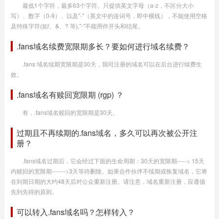
最低1个字符，最多63个字符。只提供英文字母（a-z，不区分大小
写）、数字（0-9）、以及"-"（英文中的连词号，即中横线），不能使用空格
及特殊字符(如!、&、? 等),"-"不能用作开头和结尾。
.fans域名续费宽限期多长？要如何进行域名续费？
.fans 域名续期宽限期是30天，我司注册的域名可以在后台进行续费生
效。
.fans域名有赎回宽限期 (rgp) ？
有，.fans域名赎回的宽限期是30天。
过期且不再续期的.fans域名，多久可以再次被公开注
册？
.fans域名过期后，它会经过下面的生命周期：30天的宽限期-----> 15天
内赎回的宽限期------->3天等待删除。如果合作伙伴不续期或恢复域名，它将
在到期日期的大约48天后对公众重新注册。请注意，域名重新注册，应遵循
先到先得的原则。
可以转入.fans域名吗？怎样转入？