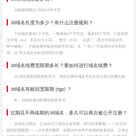
.bt续期期限从1年到10年不等
.bt域名长度为多少？有什么注册规则？
个别域名最低1个字符，一般最低2个字符起，最多63个字符。只提供英
文字母（a-z，不区分大小写）、数字（0-9）、以及"-"（英文中的连词号，
即中横线），不能使用空格及特殊字符(如!、&、? 等),"-"不能用作开头和结
尾。注*中文域名实际是转码后注册。
.bt域名续费宽限期多长？要如何进行域名续费？
.bt 域名续期宽限期是30天，我司注册的域名可以在后台进行续费生效。
.bt域名有赎回宽限期 (rgp) ？
有，.bt域名赎回的宽限期是30天。
过期且不再续期的.bt域名，多久可以再次被公开注册？
.bt域名过期后，它会经过下面的生命周期：30天的宽限期-----> 30天内
赎回的宽限期------->5天等待删除。如果合作伙伴不续期或恢复域名，它将在