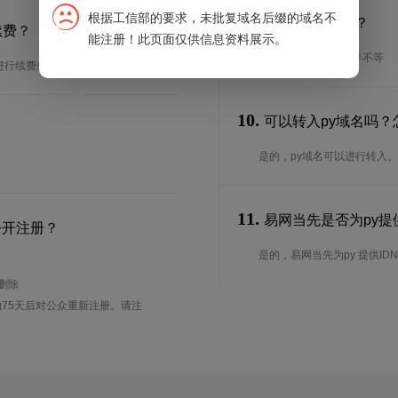
根据工信部的要求，未批复域名后缀的域名不
9.
续期期限是多长？
续费？
能注册！此页面仅供信息资料展示。
续期期限从1年到10年不等
进行续费生效。
10.
可以转入py域名吗？
是的，py域名可以进行转入
11.
易网当先是否为py提供
公开注册？
是的，易网当先为py 提供IDN
待删除
75天后对公众重新注册。请注