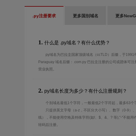
.py注册要求
更多国别域名
更多New
1.
什么是 .py域名？有什么优势？
py域名为巴拉圭国家顶级域名（ccTLD）后缀，于199
Paraguay 域名后缀：.com.py 巴拉圭注册的公司或团体可
营业执照。
2.
py域名长度为多少？有什么注册规则？
个别域名最低1个字符，一般最低2个字符起，最多63个
只提供英文字母（a-z，不区分大小写）、数字（0-9）
线），不能使用空格及特殊字符(如!、$、&、? 等),"-"不
转码后注册。