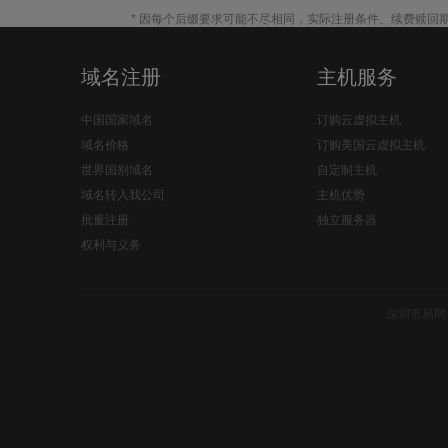
* 因每个后缀要求可能不尽相同，实际注册条件、续费赎回
域名注册
主机服务
中国国家域名
订购云虚拟主机
域名价格
订购美国云虚拟主机
世界国别域名
自定制主机
域名转入我公司
主机优势
批量注册
独立服务器
权利与义务
深圳市易网