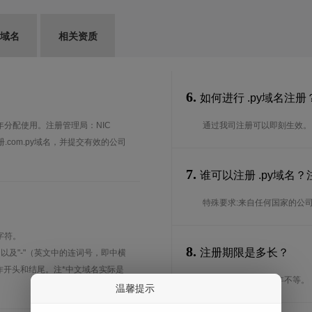
G域名
相关资质
6.
如何进行 .py域名注册
1年分配使用。注册管理局：NIC
通过我司注册可以即刻生效。
注册.com.py域名，并提交有效的公司
7.
谁可以注册 .py域名
特殊要求:来自任何国家的公
字符。
8.
注册期限是多长？
、以及"-"（英文中的连词号，即中横
能用作开头和结尾。注*中文域名实际是
注册期限从1年到10年不等。
温馨提示