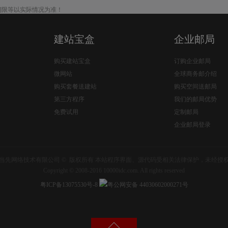
期限等以实际情况为准！
建站宝盒
企业邮局
购买建站宝盒
订购企业邮局
微网站
全球商务邮介绍
购买套餐送建站
购买空间送邮局
第三方程序
我们的邮局优势
免费试用
定制邮局
企业邮局登录
当先网络技术有限公司 © 版权所有 本站程序界面、源代码受相关法律保护，未经授
Copyright © 2008-2016 10000idc.com. All rights reserved
粤ICP备13075530号-8
粤公网安备 44030602000271号