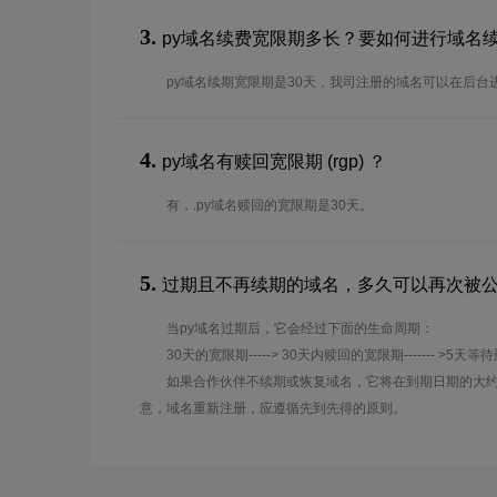
3.
py域名续费宽限期多长？要如何进行域名
py域名续期宽限期是30天，我司注册的域名可以在后台
4.
py域名有赎回宽限期 (rgp) ？
有，.py域名赎回的宽限期是30天。
5.
过期且不再续期的域名，多久可以再次被
当py域名过期后，它会经过下面的生命周期：
30天的宽限期-----> 30天内赎回的宽限期------- >5天等
如果合作伙伴不续期或恢复域名，它将在到期日期的大约
意，域名重新注册，应遵循先到先得的原则。