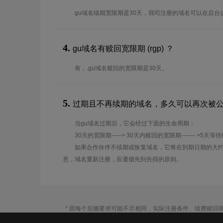
gu域名续期宽限期是30天，我司注册的域名可以在后台
4.
gu域名有赎回宽限期 (rgp) ？
有，.gu域名赎回的宽限期是30天。
5.
过期且不再续期的域名，多久可以再次被
当gu域名过期后，它会经过下面的生命周期：
30天的宽限期-----> 30天内赎回的宽限期------- >5天等
如果合作伙伴不续期或恢复域名，它将在到期日期的大约
意，域名重新注册，应遵循先到先得的原则。
* 因每个后缀要求可能不尽相同，实际注册条件、续费赎回