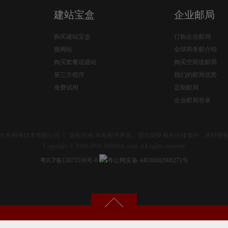
建站宝盒
企业邮局
购买建站宝盒
订购企业邮局
微网站
全球商务邮介绍
购买套餐送建站
购买空间送邮局
第三方程序
我们的邮局优势
免费试用
定制邮局
企业邮局登录
当先网络技术有限公司 © 版权所有 本站程序界面、源代码受相关法律保护，未经授
Copyright © 2008-2016 10000idc.com. All rights reserved
粤ICP备13075530号-8
粤公网安备 44030602000271号