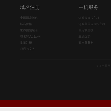
域名注册
主机服务
中国国家域名
订购云虚拟主机
域名价格
订购美国云虚拟主机
世界国别域名
自定制主机
域名转入我公司
主机优势
批量注册
独立服务器
权利与义务
深圳市易网