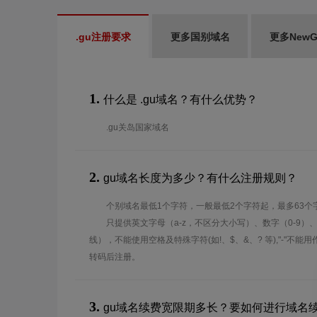
.gu注册要求
更多国别域名
更多New
1.
什么是 .gu域名？有什么优势？
.gu关岛国家域名
2.
gu域名长度为多少？有什么注册规则？
个别域名最低1个字符，一般最低2个字符起，最多63个
只提供英文字母（a-z，不区分大小写）、数字（0-9）
线），不能使用空格及特殊字符(如!、$、&、? 等),"-"不
转码后注册。
3.
gu域名续费宽限期多长？要如何进行域名