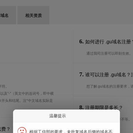
G域名
相关资质
6.
如何进行 .gu域名注册
通过我司注册可以即刻生效。
7.
谁可以注册 .gu域名
字符。
想了解.gu域名的注册要求，
、以及"-"（英文中的连词号，即中横
能用作开头和结尾。注*中文域名实际是
8.
注册期限是多长？
温馨提示
注册期限从1年到10年不等。
续费？
根据工信部的要求，未批复域名后缀的域名不