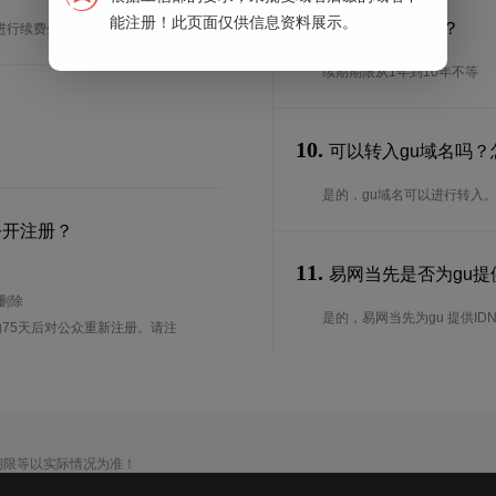
能注册！此页面仅供信息资料展示。
9.
续期期限是多长？
进行续费生效。
续期期限从1年到10年不等
10.
可以转入gu域名吗？
是的，gu域名可以进行转入
公开注册？
11.
易网当先是否为gu提供
待删除
是的，易网当先为gu 提供ID
75天后对公众重新注册。请注
期限等以实际情况为准！