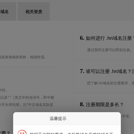
G域名
相关资质
6.
如何进行 .hn域名注册
通过我司注册可以即刻生效。
南或者海南的简称，地域性强。
7.
谁可以注册 .hn域名
想了解.hn域名的注册要求，
字符。
、以及"-"（英文中的连词号，即中横
8.
注册期限是多长？
能用作开头和结尾。注*中文域名实际是
注册期限从1年到10年不等。
温馨提示
续费？