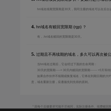
hn域名续期宽限期是30天，我司注册的域名可以在后台
4.
hn域名有赎回宽限期 (rgp) ？
有，.hn域名赎回的宽限期是30天。
5.
过期且不再续期的域名，多久可以再次被
当hn域名过期后，它会经过下面的生命周期：
30天的宽限期-----> 30天内赎回的宽限期------- >5天等
如果合作伙伴不续期或恢复域名，它将在到期日期的大约
意，域名重新注册，应遵循先到先得的原则。
* 因每个后缀要求可能不尽相同，实际注册条件、续费赎回