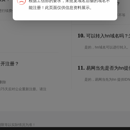
根据工信部的要求，未批复域名后缀的域名不
9.
续期期限是多长？
能注册！此页面仅供信息资料展示。
进行续费生效。
续期期限从1年到10年不等
10.
可以转入hn域名吗？
是的，hn域名可以进行转入
公开注册？
11.
易网当先是否为hn提供
是的，易网当先为hn 提供ID
待删除
75天后对公众重新注册。请注
期限等以实际情况为准！