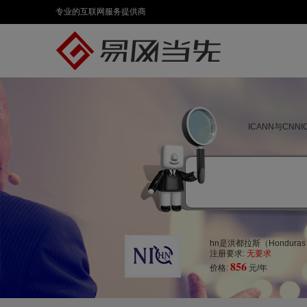
专业的互联网服务提供商
ICANN与CN
hn是洪都拉斯（Hondura
注册要求:
无要求
856
价格:
元/年