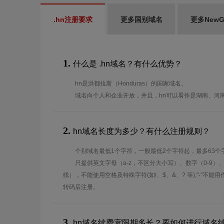
.hn注册要求
更多国别域名
更多New
1.
什么是 .hn域名？有什么优势？
hn是洪都拉斯（Honduras）的国家域名。
域名向个人和企业开放，并且，hn可以看作是湖南、河
2.
hn域名长度为多少？有什么注册规则？
个别域名最低1个字符，一般最低2个字符起，最多63个
只提供英文字母（a-z，不区分大小写）、数字（0-9）
线），不能使用空格及特殊字符(如!、$、&、? 等),"-"不
转码后注册。
3.
hn域名续费宽限期多长？要如何进行域名