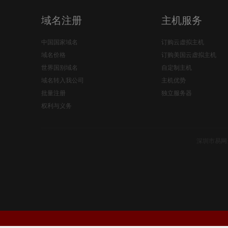
域名注册
主机服务
中国国家域名
订购云虚拟主机
域名价格
订购美国云虚拟主机
世界国别域名
自定制主机
域名转入我公司
主机优势
批量注册
独立服务器
权利与义务
深圳市易网