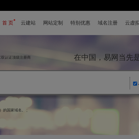
首 页
云建站
网站定制
特别优惠
域名注册
云虚
在中国，易网当
NIC双认证顶级注册商
s）的国家域名。 ;