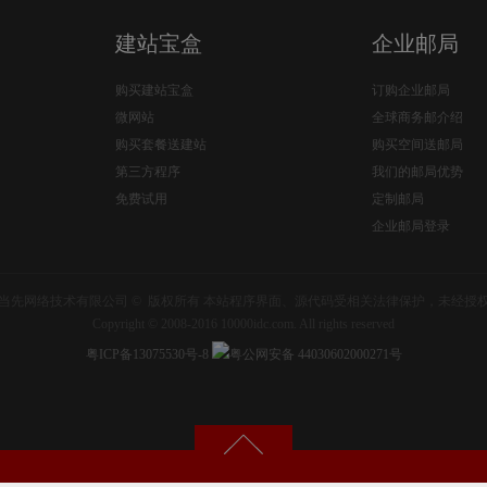
建站宝盒
企业邮局
购买建站宝盒
订购企业邮局
微网站
全球商务邮介绍
购买套餐送建站
购买空间送邮局
第三方程序
我们的邮局优势
免费试用
定制邮局
企业邮局登录
当先网络技术有限公司 © 版权所有 本站程序界面、源代码受相关法律保护，未经授
Copyright © 2008-2016 10000idc.com. All rights reserved
粤ICP备13075530号-8
粤公网安备 44030602000271号