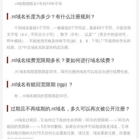
.ni续期期限从1年到10年不等
.ni域名长度为多少？有什么注册规则？
个别域名最低1个字符，一般最低2个字符起，最多63个字符。只提供英
文字母（a-z，不区分大小写）、数字（0-9）、以及"-"（英文中的连词号，
即中横线），不能使用空格及特殊字符(如!、$、&、? 等),"-"不能用作开头和
结尾。注*中文域名实际是转码后注册。
.ni域名续费宽限期多长？要如何进行域名续费？
.ni 域名续期宽限期是30天，我司注册的域名可以在后台进行续费生效。
.ni域名有赎回宽限期 (rgp) ？
有，.ni域名赎回的宽限期是30天。
过期且不再续期的.ni域名，多久可以再次被公开注册？
.ni域名过期后，它会经过下面的生命周期：30天的宽限期-----> 30天内
赎回的宽限期-------> 5天等待删除。如果合作伙伴不续期或恢复域名，它将
在到期日期的大约75天后对公众重新注册。请注意，域名重新注册，应遵循