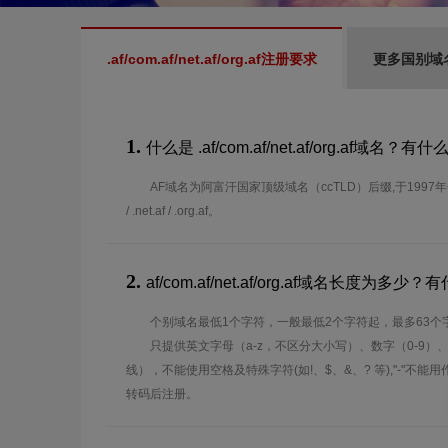
.af/com.af/net.af/org.af注册要求
更多国别域
1.
什么是 .af/com.af/net.af/org.af域名？
AF域名为阿富汗国家顶级域名（ccTLD）后缀,于1997年分配使
/ .net.af / .org.af。
2.
af/com.af/net.af/org.af域名长度为
个别域名最低1个字符，一般最低2个字符起，最多63个
只提供英文字母（a-z，不区分大小写）、数字（0-9）
线），不能使用空格及特殊字符(如!、$、&、? 等),"-"不
转码后注册。