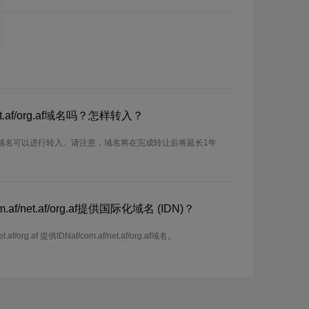
et.af/org.af域名吗？怎样转入？
af/org.af域名可以进行转入。请注意，域名将在完成转让后将延长1年
f/net.af/org.af提供国际化域名 (IDN)？
/org.af 提供IDNaf/com.af/net.af/org.af域名。