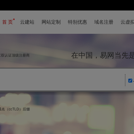
首 页
云建站
网站定制
特别优惠
域名注册
云虚
在中国，易网当
NIC双认证顶级注册商
名（ccTLD）后缀