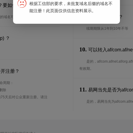
根据工信部的要求，未批复域名后缀的域名不
宽限期多长？要如何进行域名续费？
能注册！此页面仅供信息资料展示。
9.
续期期限是多长？
天，我司注册的域名可以在后台进行续费生效。
续期期限从1年到10年不等
p) ？
10.
可以转入af/com.af/n
是的，af/com.af/net.
有效期。
公开注册？
的生命周期：
11.
易网当先是否为af/com.a
待删除
75天后对公众重新注册。请注
是的，易网当先为af/com.af/net.af