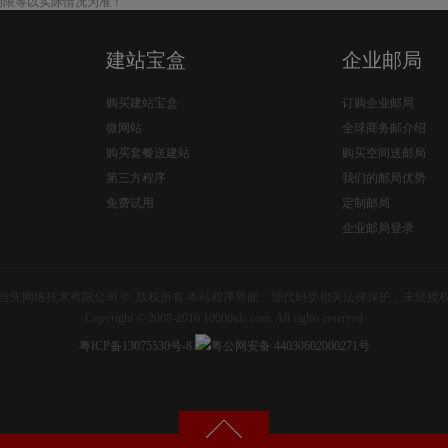
期限等以实际情况为准！
建站宝盒
企业邮局
购买建站宝盒
订购企业邮局
微网站
全球商务邮介绍
购买套餐送建站
购买空间送邮局
第三方程序
我们的邮局优势
免费试用
定制邮局
企业邮局登录
当先网络技术有限公司 © 版权所有 本站程序界面、源代码受相关法律保护，未经授
Copyright © 2008-2016 10000idc.com. All rights reserved
粤ICP备13075530号-8
粤公网安备 44030602000271号