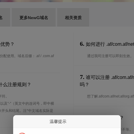
名
更多NewG域名
相关资质
6.
有什么优势？
如何进行 .af/com.af/ne
用。域名后缀：.af / .com.af
通过我司注册可以即刻生效。
7.
谁可以注册 .af/com.a
多少？有什么注册规则？
吗？
字符。
想了解.af/com.af/net.a
、以及"-"（英文中的连词号，即中横
能用作开头和结尾。注*中文域名实际是
8.
注册期限是多长？
温馨提示
注册期限从1年到10年不等。