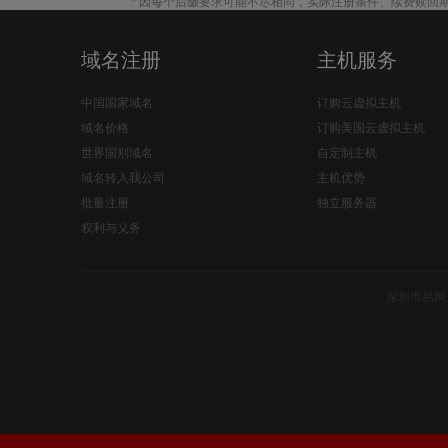
* 因每个后缀要求可能不尽相同，实际注册条件、续费赎回
域名注册
主机服务
中国国家域名
订购云虚拟主机
域名价格
订购美国云虚拟主机
世界国别域名
自定制主机
域名转入我公司
主机优势
批量注册
独立服务器
权利与义务
深圳市易网