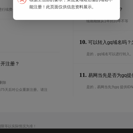
能注册！此页面仅供信息资料展示。
9.
续期期限是多长？
进行续费生效。
续期期限从1年到10年不等
10.
可以转入gq域名吗？
是的，gq域名可以进行转入
公开注册？
11.
易网当先是否为gq提供
待删除
是的，易网当先为gq 提供ID
75天后对公众重新注册。请注
期限等以实际情况为准！