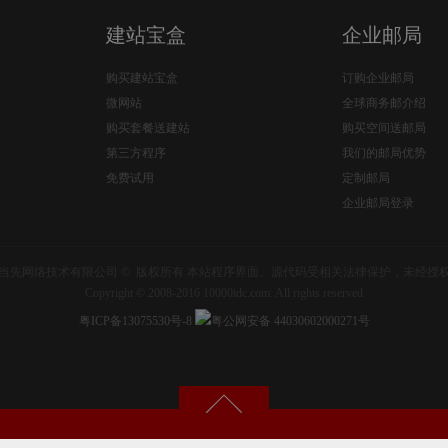
建站宝盒
企业邮局
购买建站宝盒
订购企业邮局
微网站
全球商务邮介绍
购买套餐送建站
购买空间送邮局
第三方程序
我们的邮局优势
免费试用
定制邮局
企业邮局登录
当先网络技术有限公司 © 版权所有 本站程序界面、源代码受相关法律保护，未经授
Copyright © 2008-2016 10000idc.com. All rights reserved
粤ICP备13075530号-8
粤公网安备 44030602000271号