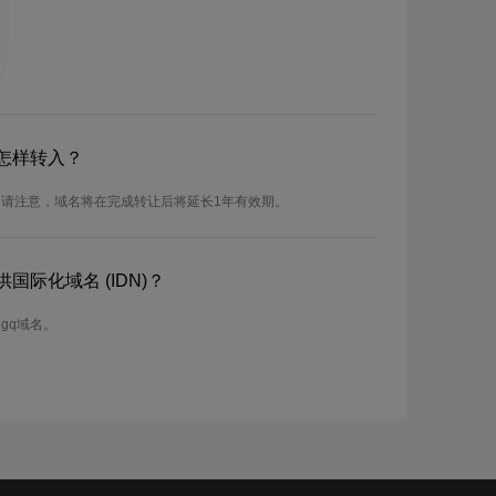
怎样转入？
。请注意，域名将在完成转让后将延长1年有效期。
国际化域名 (IDN)？
Ngq域名。