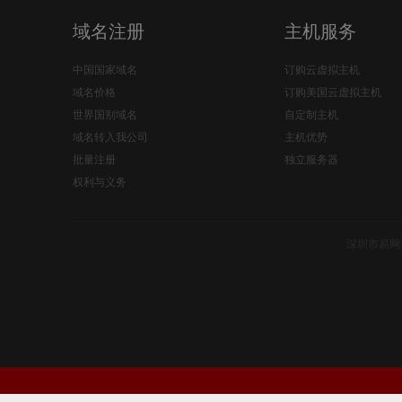
域名注册
主机服务
中国国家域名
订购云虚拟主机
域名价格
订购美国云虚拟主机
世界国别域名
自定制主机
域名转入我公司
主机优势
批量注册
独立服务器
权利与义务
深圳市易网