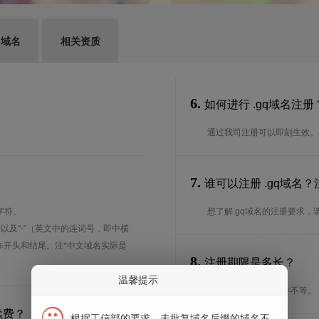
G域名
相关资质
6.
如何进行 .gq域名注册
通过我司注册可以即刻生效。
7.
谁可以注册 .gq域名
字符。
想了解.gq域名的注册要求，
、以及"-"（英文中的连词号，即中横
能用作开头和结尾。注*中文域名实际是
8.
注册期限是多长？
温馨提示
注册期限从1年到10年不等。
续费？
根据工信部的要求，未批复域名后缀的域名不