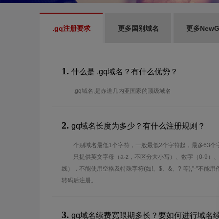
.gq注册要求
更多国别域名
更多New
1.
什么是 .gq域名？有什么优势？
.gq域名,是赤道几内亚国家的顶级域名
2.
gq域名长度为多少？有什么注册规则？
个别域名最低1个字符，一般最低2个字符起，最多63个
只提供英文字母（a-z，不区分大小写）、数字（0-9）
线），不能使用空格及特殊字符(如!、$、&、? 等),"-"不
转码后注册。
3.
gq域名续费宽限期多长？要如何进行域名