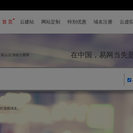
首 页
云建站
网站定制
特别优惠
域名注册
云虚
在中国，易网当
NIC双认证顶级注册商
家的顶级域名。