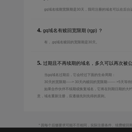
gq域名续期宽限期是30天，我司注册的域名可以在后台
4.
gq域名有赎回宽限期 (rgp) ？
有，.gq域名赎回的宽限期是30天。
5.
过期且不再续期的域名，多久可以再次被
当gq域名过期后，它会经过下面的生命周期：
30天的宽限期-----> 30天内赎回的宽限期------- >5天等
如果合作伙伴不续期或恢复域名，它将在到期日期的大约
意，域名重新注册，应遵循先到先得的原则。
* 因每个后缀要求可能不尽相同，实际注册条件、续费赎回