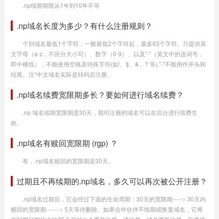
.np续期期限从1年到10年不等
.np域名长度为多少？有什么注册规则？
个别域名最低1个字符，一般最低2个字符起，最多63个字符。只提供英
文字母（a-z，不区分大小写）、数字（0-9）、以及"-"（英文中的连词号，
即中横线），不能使用空格及特殊字符(如!、$、&、? 等),"-"不能用作开头和
结尾。注*中文域名实际是转码后注册。
.np域名续费宽限期多长？要如何进行域名续费？
.np 域名续期宽限期是30天，我司注册的域名可以在后台进行续费生
效。
.np域名有赎回宽限期 (rgp) ？
有，.np域名赎回的宽限期是30天。
过期且不再续期的.np域名，多久可以再次被公开注册？
.np域名过期后，它会经过下面的生命周期：30天的宽限期-----> 30天内
赎回的宽限期-------> 5天等待删除。如果合作伙伴不续期或恢复域名，它将