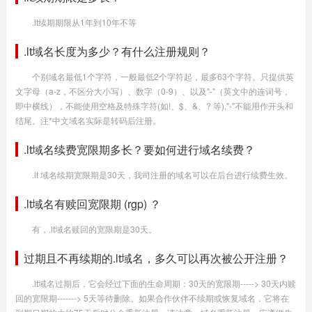
.lt续期期限从1年到10年不等
.lt域名长度为多少？有什么注册规则？
个别域名最低1个字符，一般最低2个字符起，最多63个字符。只提供英
文字母（a-z，不区分大小写）、数字（0-9）、以及"-"（英文中的连词号，
即中横线），不能使用空格及特殊字符(如!、$、&、? 等),"-"不能用作开头和
结尾。注*中文域名实际是转码后注册。
.lt域名续费宽限期多长？要如何进行域名续费？
.lt 域名续期宽限期是30天，我司注册的域名可以在后台进行续费生效。
.lt域名有赎回宽限期 (rgp) ？
有，.lt域名赎回的宽限期是30天。
过期且不再续期的.lt域名，多久可以再次被公开注册？
.lt域名过期后，它会经过下面的生命周期：30天的宽限期-----> 30天内赎
回的宽限期-------> 5天等待删除。如果合作伙伴不续期或恢复域名，它将在